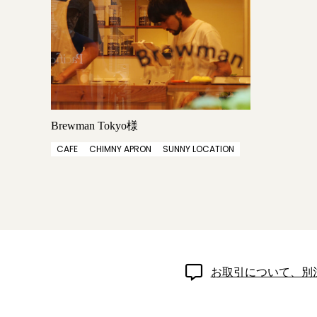
Brewman Tokyo様
CAFE
CHIMNY APRON
SUNNY LOCATION
お取引について、別