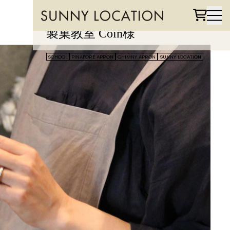
USER GALLERY
製菓教室 Coin様
吉祥寺の静かな住宅街に佇む製菓教室 coin（コワン）
SCHOOL
PINAFORE APRON
CHIMNY APRON
SUNNY LOCATION
は、日常の中でお菓子作りを楽しむことを大切にした、
やわらかな空気に満ちた場所です。
シンプルでありながら心が弾むお菓子が生まれる教室に
は、甘い香りとともに、つくる人の気持ちを豊かにする
穏やかな時間が流れています。
ひとりで訪れても、友人と参加しても、誰もが肩の力を
抜いて“お菓子をつくる楽しみ”に向き合える、そんなあ
たたかな魅力が広がる空間です。